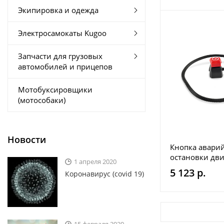
Экипировка и одежда
Электросамокаты Kugoo
Запчасти для грузовых
автомобилей и прицепов
Мотобуксировщики
(мотособаки)
Новости
Кнопка авари
остановки дви
1 апреля 2020
для Arctic Cat 
5 123 р.
Коронавирус (covid 19)
Yamaha 600/1