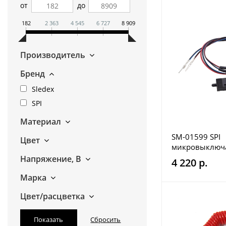
от
до
182
2 363
4 545
6 727
8 909
Производитель
Бренд
Sledex
SPI
Материал
SM-01599 SPI
Цвет
микровыключ
дросселя снего
Напряжение, В
4 220 р.
4019202
Марка
Цвет/расцветка