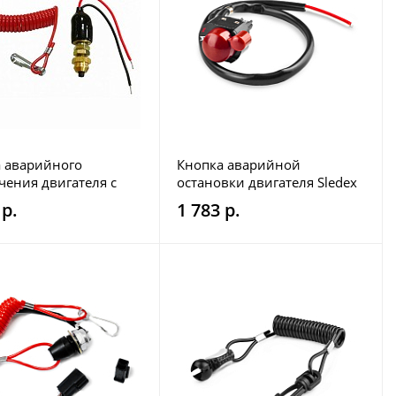
 аварийного
Кнопка аварийной
ения двигателя с
остановки двигателя Sledex
BRP 01-111-20
для SPolaris, Ski-Doo
 р.
1 783 р.