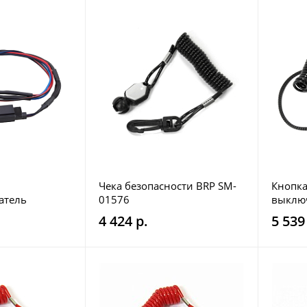
Чека безопасности BRP SM-
Кнопка
атель
01576
выключ
ход Polaris
чекой 
4 424 р.
5 539