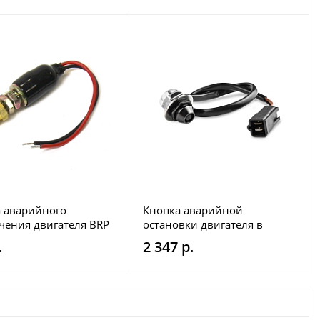
 аварийного
Кнопка аварийной
ения двигателя BRP
остановки двигателя в
-12
сборе с чекой Sledex для
.
2 347 р.
Polaris (заменяет SM-01567)