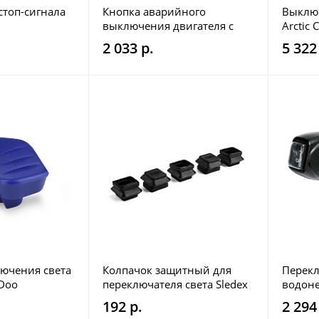
стоп-сигнала
Кнопка аварийного
Выключ
выключения двигателя с
Arctic
чекой Polaris SM-01574
2 033 р.
5 322
лючения света
Колпачок защитный для
Перек
-Doo
переключателя света Sledex
водоне
для Pol
192 р.
2 294