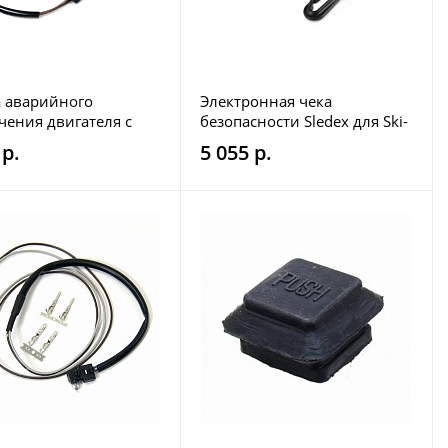
 аварийного
Электронная чека
ения двигателя с
безопасности Sledex для Ski-
Polaris SM-01573
Doo 600/800/850
 р.
5 055 р.