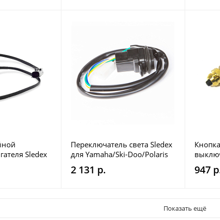
йной
Переключатель света Sledex
Кнопка
гателя Sledex
для Yamaha/Ski-Doo/Polaris
выключ
600/800,
01-111
2 131 р.
947 р
000
Показать ещё