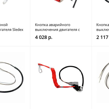
йной
Кнопка аварийного
Кнопка
гателя Sledex
выключения двигателя с
выключ
чекой Arctic Cat SM-01555
чекой 
4 028 р.
2 117