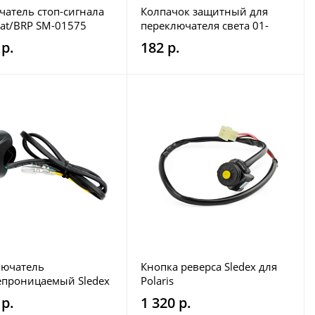
атель стоп-сигнала
Колпачок защитный для
 Cat/BRP SM-01575
переключателя света 01-
120-36
 р.
182 р.
лючатель
Кнопка реверса Sledex для
проницаемый Sledex
Polaris
aris/Ski-Doo
 р.
1 320 р.