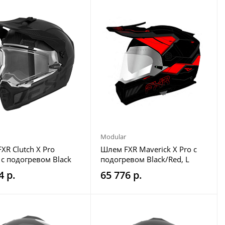
Modular
XR Clutch X Pro
Шлем FXR Maverick X Pro с
 с подогревом Black
подогревом Black/Red, L
L
4 р.
65 776 р.