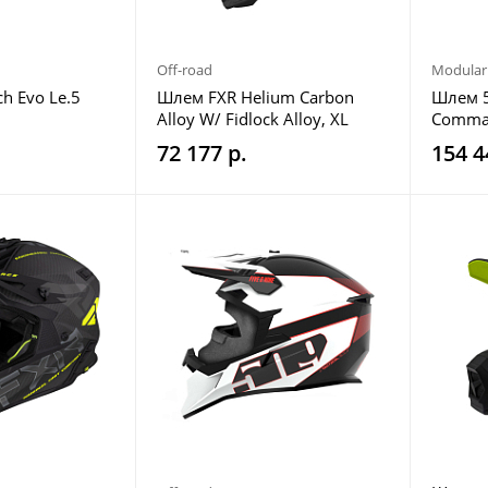
Off-road
Modular
h Evo Le.5
Шлем FXR Helium Carbon
Шлем 5
Alloy W/ Fidlock Alloy, XL
Comma
72 177 р.
154 4