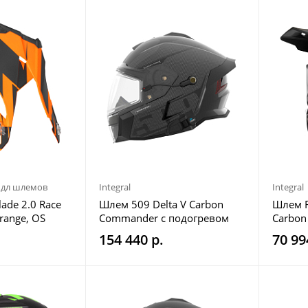
дл шлемов
Integral
Integral
ade 2.0 Race
Шлем 509 Delta V Carbon
Шлем F
Orange, OS
Commander с подогревом
Carbon
Black Ops, XL
Ops, X
154 440 р.
70 99