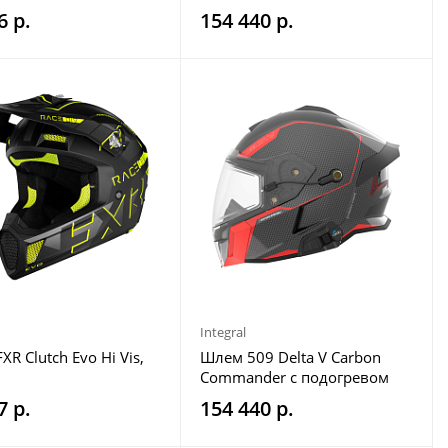
X
6 р.
154 440 р.
Integral
R Clutch Evo Hi Vis,
Шлем 509 Delta V Carbon
Commander с подогревом
Racing Red, XL
7 р.
154 440 р.