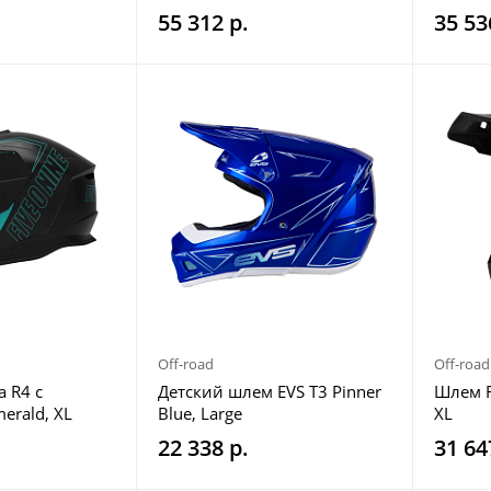
Pop, 2
55 312 р.
35 53
Off-road
Off-road
a R4 с
Детский шлем EVS T3 Pinner
Шлем FX
erald, XL
Blue, Large
XL
22 338 р.
31 64