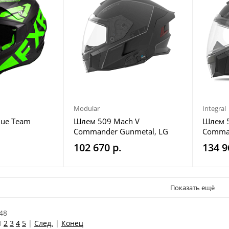
Modular
Integral
que Team
Шлем 509 Mach V
Шлем 5
Commander Gunmetal, LG
Comman
Legacy 
102 670 р.
134 9
Показать ещё
48
1
2
3
4
5
|
След.
|
Конец