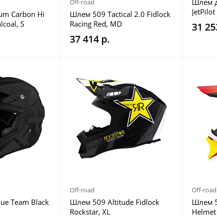
Шлем д
Off-road
JetPilo
um Carbon Hi
Шлем 509 Tactical 2.0 Fidlock
lcoal, S
Racing Red, MD
31 25
37 414 р.
Off-road
Off-road
ue Team Black
Шлем 509 Altitude Fidlock
Шлем 50
Rockstar, XL
Helmet