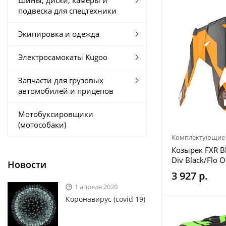
Шины, диски, камеры и
подвеска для спецтехники
Экипировка и одежда
Электросамокаты Kugoo
Запчасти для грузовых
автомобилей и прицепов
Мотобуксировщики
(мотособаки)
Комплектующие 
Козырек FXR Bl
Div Black/Flo 
Новости
3 927 р.
1 апреля 2020
Коронавирус (covid 19)