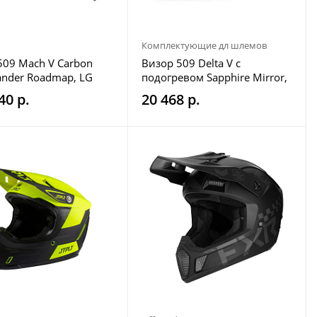
Комплектующие дл шлемов
09 Mach V Carbon
Визор 509 Delta V с
nder Roadmap, LG
подогревом Sapphire Mirror,
ONE SIZE FITS ALL
40 р.
20 468 р.