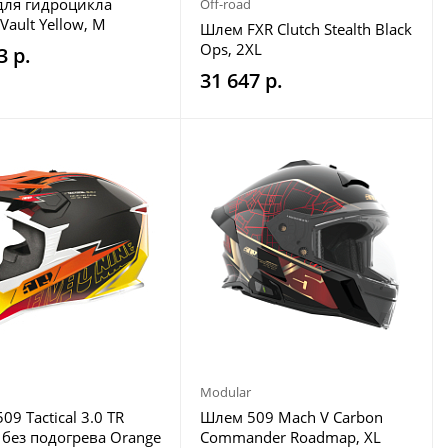
ля гидроцикла
Off-road
t Vault Yellow, M
Шлем FXR Clutch Stealth Black
Ops, 2XL
3 р.
31 647 р.
Modular
9 Tactical 3.0 TR
Шлем 509 Mach V Carbon
 без подогрева Orange
Commander Roadmap, XL