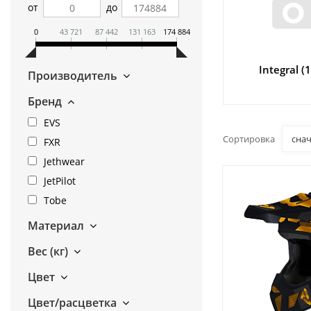
от
до
0
43 721
87 442
131 163
174 884
Integral (
Производитель
Бренд
EVS
Сортировка
сна
FXR
Jethwear
JetPilot
Tobe
Материал
Вес (кг)
Цвет
Цвет/расцветка