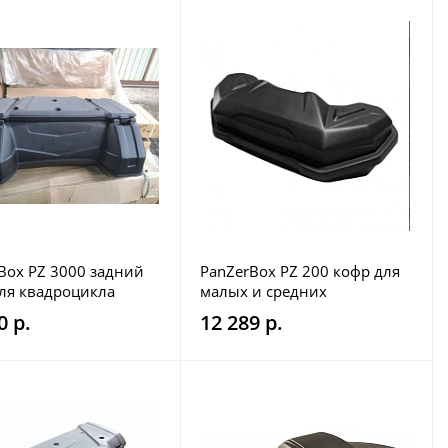
Box PZ 3000 задний
PanZerBox PZ 200 кофр для
ля квадроцикла
малых и средних
квадроциклов
0 р.
12 289 р.