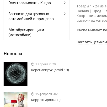
Электросамокаты Kugoo
Товары 1 - 24 из 1
Начало | Пред. |
Запчасти для грузовых
Кофр – незаменимы
автомобилей и прицепов
смазочных матери
Мотобуксировщики
Какие бывают к
(мотособаки)
Показать целиком
Кофры могут быть
чем пластиковые,
Новости
намокнут вместе с
же кофры лишены 
сломаться от силь
1 апреля 2020
Также кофры быва
Коронавирус (covid 19)
Наиболее популяр
• GKA
• Stels (Стелс)
• Cf moto
• BRP (брп)
15 февраля 2020
• Polaris (Поларис)
Корректировка цен
Как выбрать коф