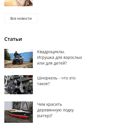
Итак, прежде чем
Все новости
Если это необход
В боковые тоже м
возможным комфо
Статьи
Во-вторых, где и 
отдать предпочте
бездорожью, пере
Квадроциклы.
и повреждений, г
Игрушка для взрослых
выдержать.
или для детей?
Где купить кофр д
Наш интернет-маг
Шноркель - что это
для детских и по
такое?
доставим Ваш тов
Чем красить
деревянную лодку
(катер)?