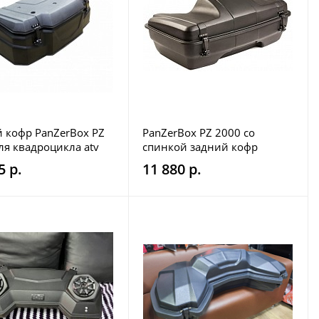
 кофр PanZerBox PZ
PanZerBox PZ 2000 со
ля квадроцикла atv
спинкой задний кофр
квадроцикла
5 р.
11 880 р.