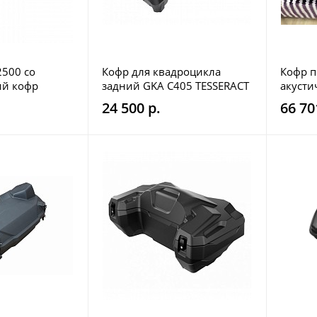
2500 со
Кофр для квадроцикла
Кофр п
ий кофр
задний GKA C405 TESSERACT
акусти
PZ1000
24 500 р.
66 70