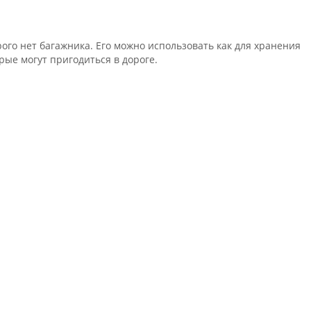
рого нет багажника. Его можно использовать как для хранения
ые могут пригодиться в дороге.
ьзуется меньшей популярностью. Такие кофры более маркие,
ействия. Поэтому, если Вы попадете под дождь, Ваши вещи
, то вывести такое пятно уже вряд ли удастся. Пластиковые
достатком можно назвать лишь возможность треснуть или
ок: