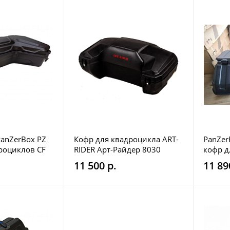
anZerBox PZ
Кофр для квадроцикла ART-
PanZer
роциклов CF
RIDER Арт-Райдер 8030
кофр д
000
11 500 р.
11 89