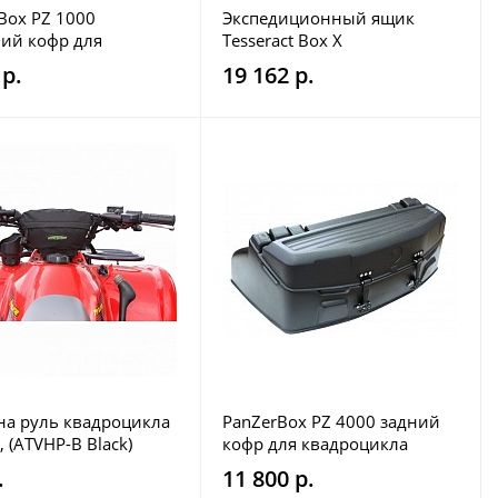
Box PZ 1000
Экспедиционный ящик
ий кофр для
Tesseract Box X
оцикла
 р.
19 162 р.
на руль квадроцикла
PanZerBox PZ 4000 задний
 (ATVHP-B Black)
кофр для квадроцикла
.
11 800 р.