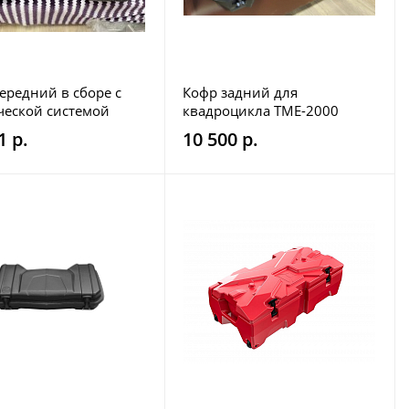
ередний в сборе с
Кофр задний для
ческой системой
квадроцикла TME-2000
 PanZerBox
Gorilla Trailer
1 р.
10 500 р.