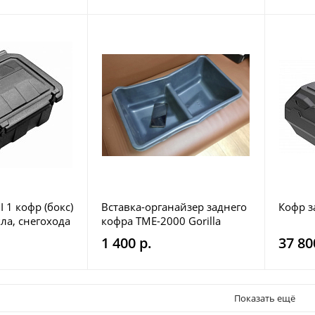
 1 кофр (бокс)
Вставка-органайзер заднего
Кофр з
ла, снегохода
кофра TME-2000 Gorilla
Trailer
1 400 р.
37 80
Показать ещё