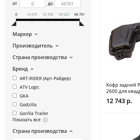
от
до
0
16 675
33 350
50 025
66 701
Маркер
Производитель
Страна производства
Бренд
ART-RIDER (Арт-Райдер)
Кофр задний P
ATV Logic
2600 для квад
GKA
500 600 800 1
12 743 р.
Godzilla
Gorilla Trailer
Показать все
Страна производства