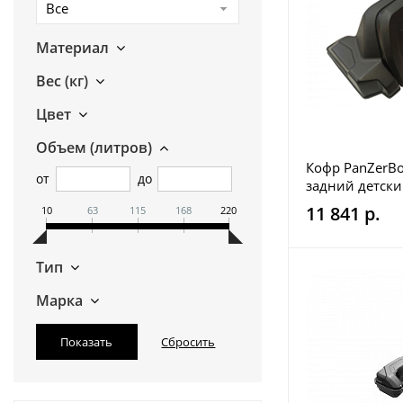
Все
Материал
Вес (кг)
Цвет
Объем (литров)
Кофр PanZerBo
от
до
задний детск
11 841 р.
10
63
115
168
220
Тип
Марка