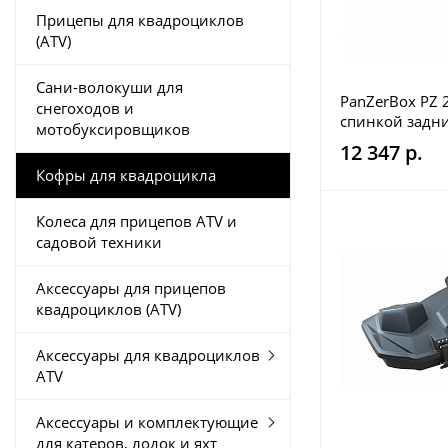
Прицепы для квадроциклов
(ATV)
Сани-волокуши для
PanZerBox PZ 
снегоходов и
спинкой задн
мотобуксировщиков
квадроцикла
12 347 р.
Кофры для квадроцикла
Колеса для прицепов ATV и
садовой техники
Аксессуары для прицепов
квадроциклов (ATV)
Аксессуары для квадроциклов
ATV
Аксессуары и комплектующие
для катеров, лодок и яхт