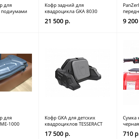
р для
Кофр задний для
PanZer
с подиумами
квадроцикла GKA 8030
передн
 1000
(R303 NEW)
квадр
21 500 р.
9 200
р для
Кофр GKA для детских
Сумка 
TME-1000
квадроциклов TESSERACT
черная,
17 500 р.
710 р