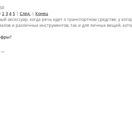
60
1
2
3
4
5
|
След.
|
Конец
й аксессуар, когда речь идет о транспортном средстве, у кото
алов и различных инструментов, так и для личных вещей, котор
офры?
 тканевыми и пластиковыми. Тканевая разновидность кофр пол
 промокают и не особо защищают содержимое от внешнего возд
 Вами. А, если вдруг в нем протечет, например, машинное масло
недостатков своих тканевых коллег по цеху, единственным не
ного удара.
ют передние, задние и боковые.
ны на рынке кофры для квадроциклов следующих торговых мар
р?