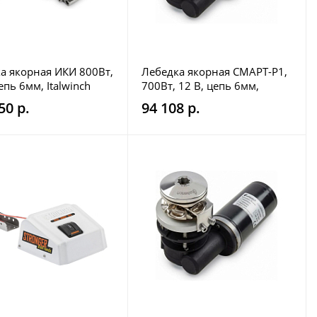
а якорная ИКИ 800Вт,
Лебедка якорная СМАРТ-Р1,
епь 6мм, Italwinch
700Вт, 12 В, цепь 6мм,
Italwinch
50 р.
94 108 р.