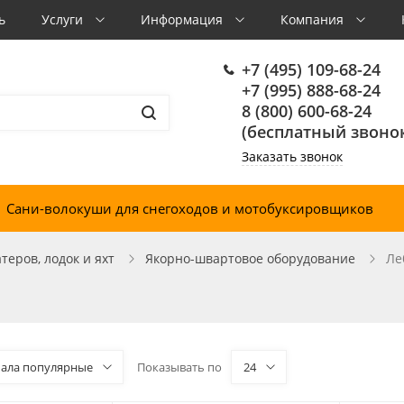
ь
Услуги
Информация
Компания
+7 (495) 109-68-24
+7 (995) 888-68-24
8 (800) 600-68-24
(бесплатный звонок
Заказать звонок
Сани-волокуши для снегоходов и мотобуксировщиков
еров, лодок и яхт
Якорно-швартовое оборудование
Ле
чала популярные
Показывать по
24