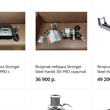
ка Stronger
Якорная лебёдка Stronger
Якорна
 PRO с
Steel Hands 30i PRO скрытой
Steel 
сом
установки с плавным
36 900 р.
49 20
сбросом