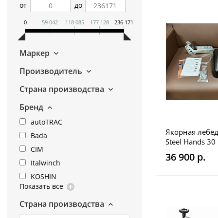
от
до
0
59 042
118 085
177 128
236 171
Маркер
Производитель
Страна производства
Бренд
autoTRAC
Якорная лебёд
Bada
Steel Hands 30
CIM
плавным сбро
36 900 р.
Italwinch
KOSHIN
Показать все
Страна производства