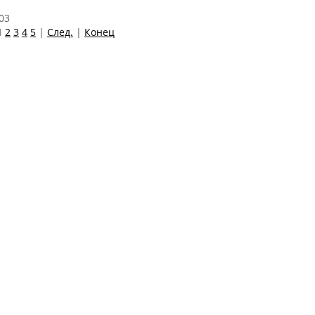
03
1
2
3
4
5
|
След.
|
Конец