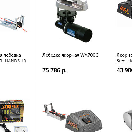
я лебедка
Лебедка якорная WA700C
Якорна
EL HANDS 10
Steel H
75 786 р.
43 90