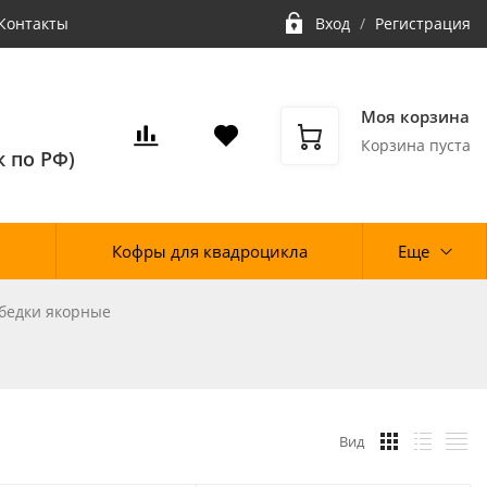
Контакты
Вход
/
Регистрация
Моя корзина
Корзина пуста
 по РФ)
Кофры для квадроцикла
Еще
бедки якорные
Вид