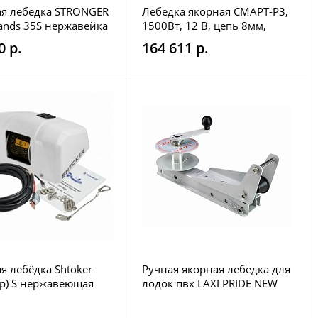
я лебёдка STRONGER
Лебедка якорная СМАРТ-Р3,
Hands 35S нержавейка
1500Вт, 12 В, цепь 8мм,
ный сброс
Italwinch
0 р.
164 611 р.
я лебёдка Shtoker
Ручная якорная лебедка для
р) S нержавеющая
лодок пвх LAXI PRIDE NEW