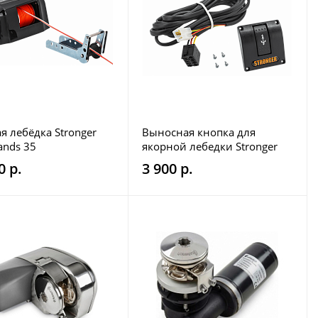
я лебёдка Stronger
Выносная кнопка для
ands 35
якорной лебедки Stronger
Стронгер
0 р.
3 900 р.