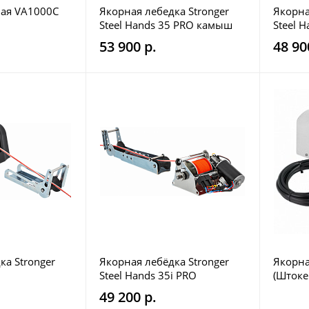
ная VA1000C
Якорная лебедка Stronger
Якорна
Steel Hands 35 PRO камыш
Steel 
свобод
53 900 р.
48 90
ка Stronger
Якорная лебёдка Stronger
Якорна
Steel Hands 35i PRO
(Штоке
сталь
49 200 р.