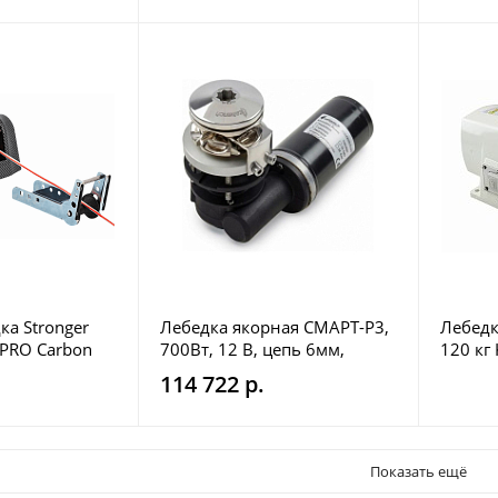
ка Stronger
Лебедка якорная СМАРТ-Р3,
Лебедк
 PRO Carbon
700Вт, 12 В, цепь 6мм,
120 кг
Italwinch
114 722 р.
Показать ещё