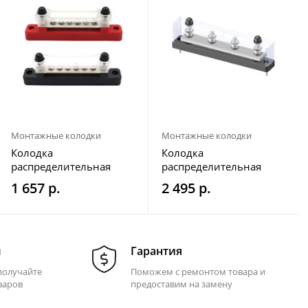
Монтажные колодки
Монтажные колодки
Колодка
Колодка
распределительная
распределительная
электромонтажная, 6
электромонтажная с
1 657 р.
2 495 р.
контактов, черная/
защитной крышкой, 4
красная
контакта
м
Гарантия
получайте
Поможем с ремонтом товара и
варов
предоставим на замену