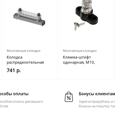
Монтажные колодки
Монтажные колодки
Колодка
Клемма-штифт
распределительная
одинарная, M10,
электромонтажная с
черная
741 р.
защитной крышкой, 6
контактов
особы оплаты
Бонусы клиента
пособов оплаты для вашего
Зарегистрируйтесь и 
бства
бонусы на покупку то