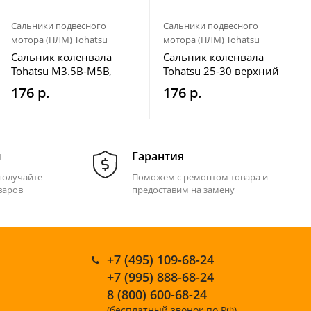
Сальники подвесного
Сальники подвесного
мотора (ПЛМ) Tohatsu
мотора (ПЛМ) Tohatsu
Сальник коленвала
Сальник коленвала
Tohatsu M3.5B-M5B,
Tohatsu 25-30 верхний
нижний
SK346-01215-0
176 р.
176 р.
м
Гарантия
получайте
Поможем с ремонтом товара и
варов
предоставим на замену
+7 (495) 109-68-24
+7 (995) 888-68-24
8 (800) 600-68-24
(бесплатный звонок по РФ)