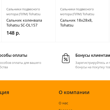
Сальники подвесного
Сальники подвесного
мотора (ПЛМ) Tohatsu
мотора (ПЛМ) Tohatsu
Сальник коленвала
Сальник 18х28х8,
Tohatsu SC-OL157
Tohatsu
148 р.
особы оплаты
Бонусы клиента
пособов оплаты для вашего
Зарегистрируйтесь и 
бства
бонусы на покупку то
ция
О компании
О нас