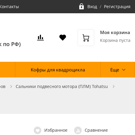
Контакты
Вход
/
Регистрация
Моя корзина
Корзина пуста
 по РФ)
Кофры для квадроцикла
Еще
ров
Сальники подвесного мотора (ПЛМ) Tohatsu
Избранное
Сравнение