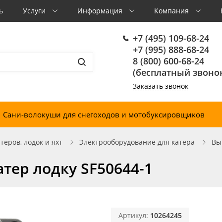
ь
Услуги
Информация
Компания
+7 (495) 109-68-24
+7 (995) 888-68-24
8 (800) 600-68-24
(бесплатный звонок
Заказать звонок
Сани-волокуши для снегоходов и мотобуксировщиков
еров, лодок и яхт
Электрооборудование для катера
Вы
тер лодку SF50644-1
Артикул:
10264245