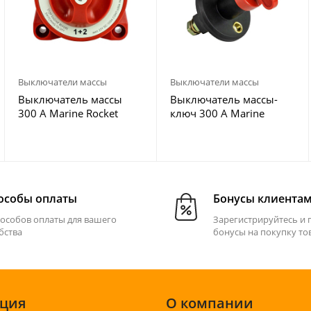
Выключатели массы
Выключатели массы
Выключатель массы
Выключатель массы-
300 А Marine Rocket
ключ 300 А Marine
катер
Rocket MRBS00059
особы оплаты
Бонусы клиента
пособов оплаты для вашего
Зарегистрируйтесь и 
бства
бонусы на покупку то
ция
О компании