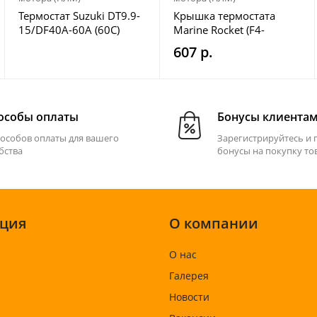
Термостат Suzuki DT9.9-
Крышка термостата
15/DF40A-60A (60C)
Marine Rocket (F4-
01.06.29)
607 р.
особы оплаты
Бонусы клиента
пособов оплаты для вашего
Зарегистрируйтесь и 
бства
бонусы на покупку то
ция
О компании
О нас
Галерея
Новости