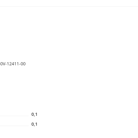
60V-12411-00
0,1
0,1