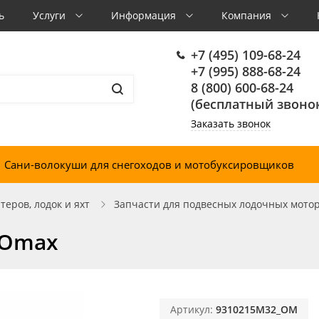
ь
Услуги
Информация
Компания
+7 (495) 109-68-24
+7 (995) 888-68-24
8 (800) 600-68-24
(бесплатный звонок
Заказать звонок
Сани-волокуши для снегоходов и мотобуксировщиков
еров, лодок и яхт
Запчасти для подвесных лодочных мото
 Omax
Артикул:
9310215M32_OM