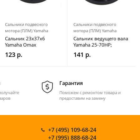
Сальники подвесного
Сальники подвесного
мотора (ПЛМ) Yamaha
мотора (ПЛМ) Yamaha
Сальник 23x37x6
Сальник ведущего вала
Yamaha Omax
Yamaha 25-70HP;
23x37x6
123 р.
141 р.
м
Гарантия
получайте
Поможем с ремонтом товара и
варов
предоставим на замену
+7 (495) 109-68-24
+7 (995) 888-68-24