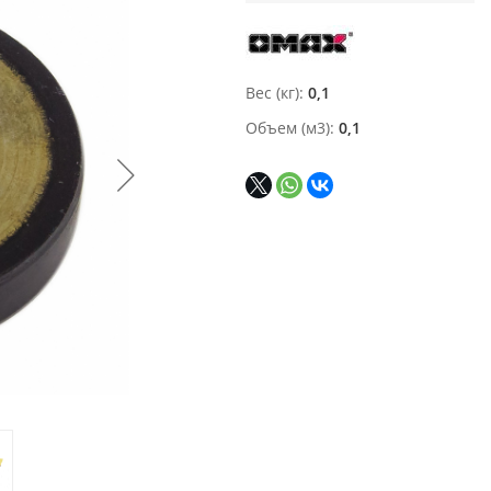
Вес (кг)
0,1
Объем (м3)
0,1