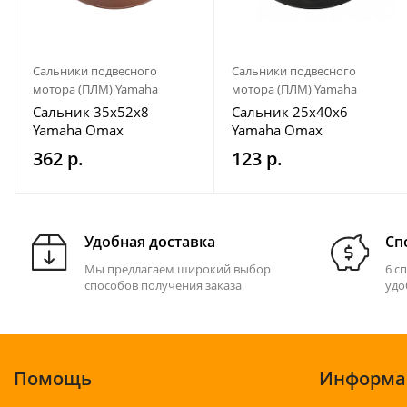
Сальники подвесного
Сальники подвесного
мотора (ПЛМ) Yamaha
мотора (ПЛМ) Yamaha
Сальник 35x52x8
Сальник 25x40x6
Yamaha Omax
Yamaha Omax
362 р.
123 р.
Удобная доставка
Сп
Мы предлагаем широкий выбор
6 с
способов получения заказа
удо
Помощь
Информа