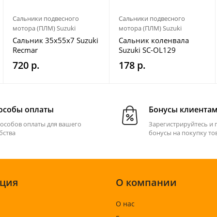
Сальники подвесного
Сальники подвесного
мотора (ПЛМ) Suzuki
мотора (ПЛМ) Suzuki
Сальник 35х55х7 Suzuki
Сальник коленвала
Recmar
Suzuki SC-OL129
720 р.
178 р.
особы оплаты
Бонусы клиента
пособов оплаты для вашего
Зарегистрируйтесь и 
бства
бонусы на покупку то
ция
О компании
О нас