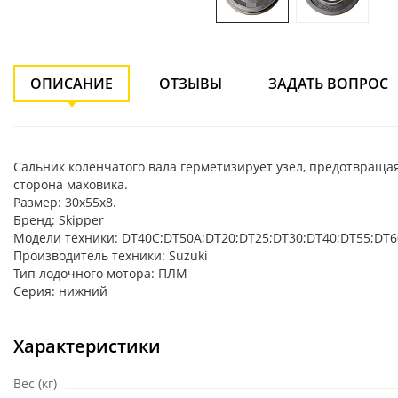
ОПИСАНИЕ
ОТЗЫВЫ
ЗАДАТЬ ВОПРОС
Cальник коленчатого вала герметизирует узел, предотвраща
сторона маховика.
Размер: 30х55х8.
Бренд: Skipper
Модели техники: DT40C;DT50A;DT20;DT25;DT30;DT40;DT55;DT6
Производитель техники: Suzuki
Тип лодочного мотора: ПЛМ
Серия: нижний
Характеристики
Вес (кг)