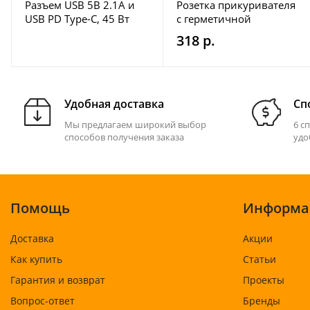
Разъем USB 5В 2.1А и
Розетка прикуривателя
USB PD Type-C, 45 Вт
с герметичной
AS238
крышкой в катер или
318 р.
лодку
Удобная доставка
Сп
Мы предлагаем широкий выбор
6 с
способов получения заказа
удо
Помощь
Информа
Доставка
Акции
Как купить
Статьи
Гарантия и возврат
Проекты
Вопрос-ответ
Бренды