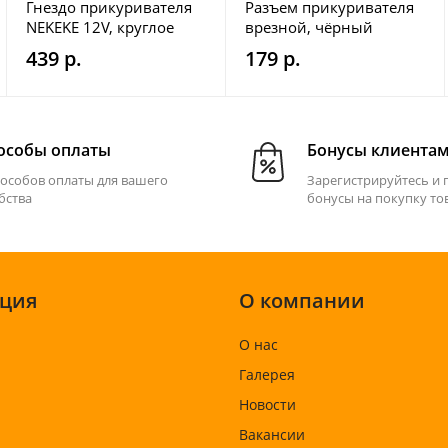
Гнездо прикуривателя
Разъем прикуривателя
NEKEKE 12V, круглое
врезной, чёрный
439 р.
179 р.
особы оплаты
Бонусы клиента
пособов оплаты для вашего
Зарегистрируйтесь и 
бства
бонусы на покупку то
ция
О компании
О нас
Галерея
Новости
Вакансии