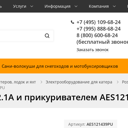
ь
Услуги
Информация
Компания
+7 (495) 109-68-24
+7 (995) 888-68-24
8 (800) 600-68-24
(бесплатный звонок
Заказать звонок
Сани-волокуши для снегоходов и мотобуксировщиков
еров, лодок и яхт
Электрооборудование для катера
Ро
9PU
2.1А и прикуривателем AES12
Артикул:
AES121439PU