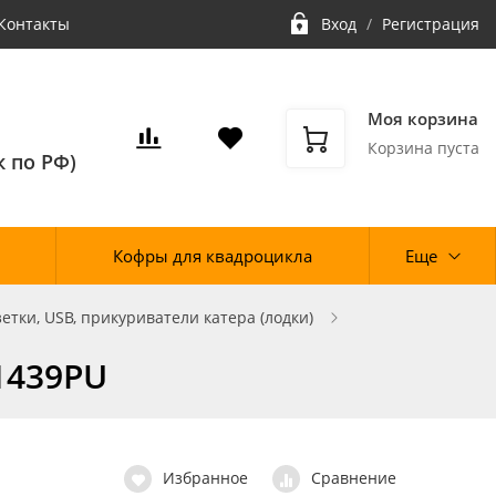
Контакты
Вход
/
Регистрация
Моя корзина
Корзина пуста
 по РФ)
Кофры для квадроцикла
Еще
зетки, USB, прикуриватели катера (лодки)
1439PU
Избранное
Сравнение