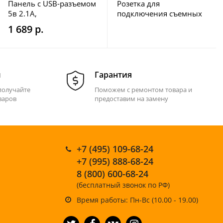
Панель с USB-разъемом
Розетка для
5в 2.1А,
подключения съемных
прикуривателем и
топовых огней C24022
1 689 р.
вольтметром
м
Гарантия
получайте
Поможем с ремонтом товара и
варов
предоставим на замену
+7 (495) 109-68-24
+7 (995) 888-68-24
8 (800) 600-68-24
(бесплатный звонок по РФ)
Время работы: Пн-Вс (10.00 - 19.00)