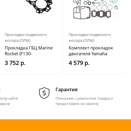
Прокладки подвесного
Прокладки подвесного
мотора (ПЛМ)
мотора (ПЛМ)
Прокладка ГБЦ Marine
Комплект прокладок
Rocket (F130-
двигателя Yamaha
01.02.30.00)
50G/60F/70B
3 752 р.
4 579 р.
м
Гарантия
получайте
Поможем с ремонтом товара и
варов
предоставим на замену