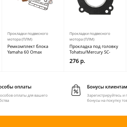
Прокладки подвесного
Прокладки подвесного
мотора (ПЛМ)
мотора (ПЛМ)
Ремкомплект блока
Прокладка под головку
Yamaha 60 Omax
Tohatsu/Mercury SC-
GS301
276 р.
особы оплаты
Бонусы клиента
пособов оплаты для вашего
Зарегистрируйтесь и 
бства
бонусы на покупку то