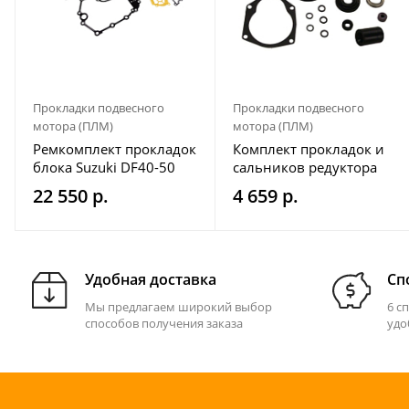
Прокладки подвесного
Прокладки подвесного
мотора (ПЛМ)
мотора (ПЛМ)
Ремкомплект прокладок
Комплект прокладок и
блока Suzuki DF40-50
сальников редуктора
Mercury/Mariner 18-
22 550 р.
4 659 р.
2635
Удобная доставка
Сп
Мы предлагаем широкий выбор
6 с
способов получения заказа
удо