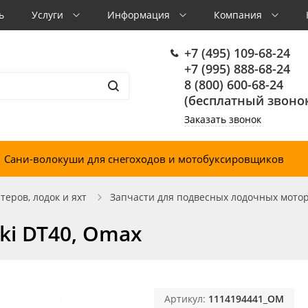
ь
Услуги
Информация
Компания
+7 (495) 109-68-24
+7 (995) 888-68-24
8 (800) 600-68-24
(бесплатный звонок
Заказать звонок
Сани-волокуши для снегоходов и мотобуксировщиков
еров, лодок и яхт
Запчасти для подвесных лодочных мото
ki DT40, Omax
Артикул:
1114194441_OM