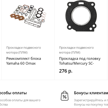
Прокладки подвесного
Прокладки подвесного
мотора (ПЛМ)
мотора (ПЛМ)
Ремкомплект блока
Прокладка под головку
Yamaha 60 Omax
Tohatsu/Mercury SC-
GS301
276 р.
особы оплаты
Бонусы клиента
пособов оплаты для вашего
Зарегистрируйтесь и 
бства
бонусы на покупку то