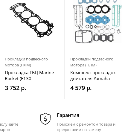
Прокладки подвесного
Прокладки подвесного
мотора (ПЛМ)
мотора (ПЛМ)
Прокладка ГБЦ Marine
Комплект прокладок
Rocket (F130-
двигателя Yamaha
01.02.30.00)
50G/60F/70B
3 752 р.
4 579 р.
м
Гарантия
получайте
Поможем с ремонтом товара и
варов
предоставим на замену