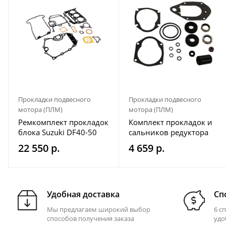
Прокладки подвесного
Прокладки подвесного
мотора (ПЛМ)
мотора (ПЛМ)
Ремкомплект прокладок
Комплект прокладок и
блока Suzuki DF40-50
сальников редуктора
Mercury/Mariner 18-
22 550 р.
4 659 р.
2635
Удобная доставка
Сп
Мы предлагаем широкий выбор
6 с
способов получения заказа
удо