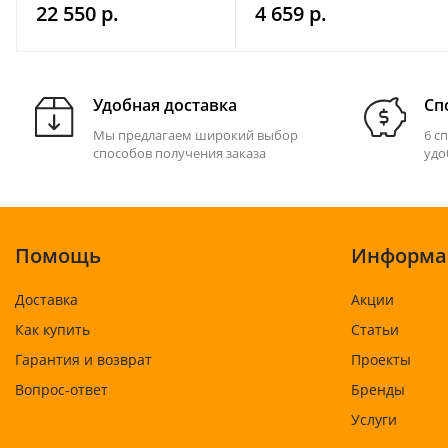
Mercury/Mariner 18-
22 550 р.
4 659 р.
2635
Удобная доставка
Сп
Мы предлагаем широкий выбор
6 с
способов получения заказа
удо
Помощь
Информа
Доставка
Акции
Как купить
Статьи
Гарантия и возврат
Проекты
Вопрос-ответ
Бренды
Услуги