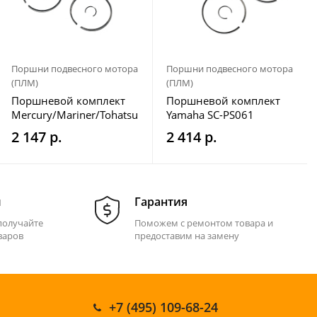
Поршни подвесного мотора
Поршни подвесного мотора
(ПЛМ)
(ПЛМ)
Поршневой комплект
Поршневой комплект
Mercury/Mariner/Tohatsu
Yamaha SC-PS061
SC-PS131
2 147 р.
2 414 р.
м
Гарантия
получайте
Поможем с ремонтом товара и
варов
предоставим на замену
+7 (495) 109-68-24