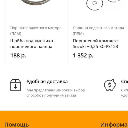
Поршни подвесного мотора
Поршни подвесного мотора
(ПЛМ)
(ПЛМ)
Шайба подшипника
Поршневой комплект
поршневого пальца
Suzuki +0,25 SC-PS153
Marine Rocket (30F-
188 р.
1 352 р.
01.04.00.29)
Удобная доставка
Сп
Мы предлагаем широкий выбор
6 с
способов получения заказа
удо
Помощь
Информа