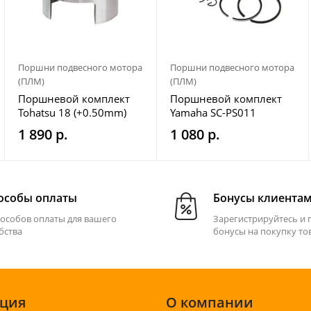
Поршни подвесного мотора
Поршни подвесного мотора
(ПЛМ)
(ПЛМ)
Поршневой комплект
Поршневой комплект
Tohatsu 18 (+0.50mm)
Yamaha SC-PS011
Omax
1 890 р.
1 080 р.
особы оплаты
Бонусы клиента
пособов оплаты для вашего
Зарегистрируйтесь и 
бства
бонусы на покупку то
ция
О компании