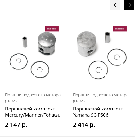
Поршни подвесного мотора
Поршни подвесного мотора
(ПЛМ)
(ПЛМ)
Поршневой комплект
Поршневой комплект
Mercury/Mariner/Tohatsu
Yamaha SC-PS061
SC-PS131
2 147 р.
2 414 р.