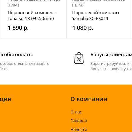
(ПЛМ)
(ПЛМ)
Поршневой комплект
Поршневой комплект
Tohatsu 18 (+0.50mm)
Yamaha SC-PS011
Omax
1 890 р.
1 080 р.
особы оплаты
Бонусы клиента
пособов оплаты для вашего
Зарегистрируйтесь и 
бства
бонусы на покупку то
ция
О компании
О нас
Галерея
Новости