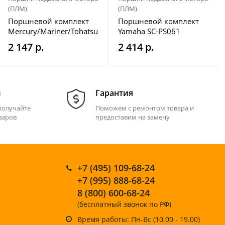
(ПЛМ)
(ПЛМ)
Поршневой комплект
Поршневой комплект
Mercury/Mariner/Tohatsu
Yamaha SC-PS061
SC-PS131
2 147 р.
2 414 р.
м
Гарантия
получайте
Поможем с ремонтом товара и
варов
предоставим на замену
+7 (495) 109-68-24
+7 (995) 888-68-24
8 (800) 600-68-24
(бесплатный звонок по РФ)
Время работы: Пн-Вс (10.00 - 19.00)