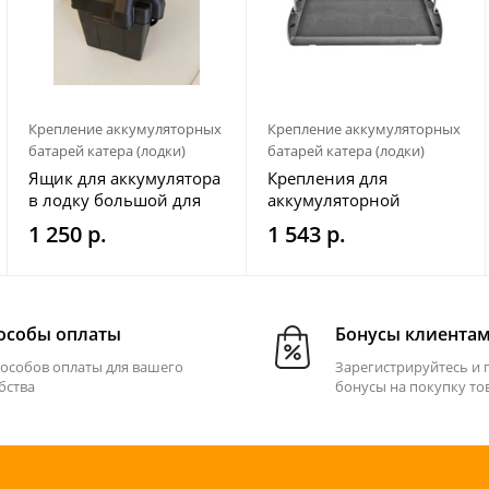
Крепление аккумуляторных
Крепление аккумуляторных
батарей катера (лодки)
батарей катера (лодки)
Ящик для аккумулятора
Крепления для
в лодку большой для
аккумуляторной
100 а/ч
батареи (шпильки и
1 250 р.
1 543 р.
мет. рамки)
особы оплаты
Бонусы клиента
пособов оплаты для вашего
Зарегистрируйтесь и 
бства
бонусы на покупку то