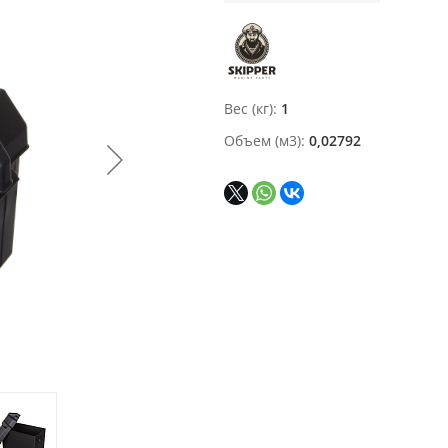
Вес (кг)
1
Объем (м3)
0,02792