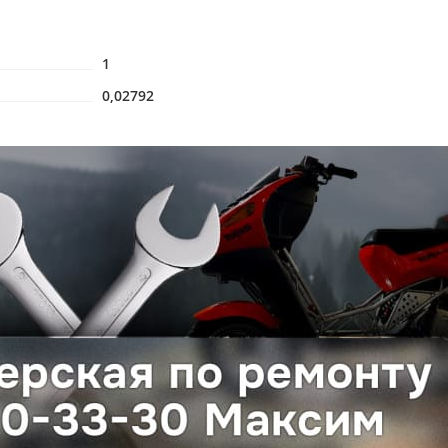
1
0,02792