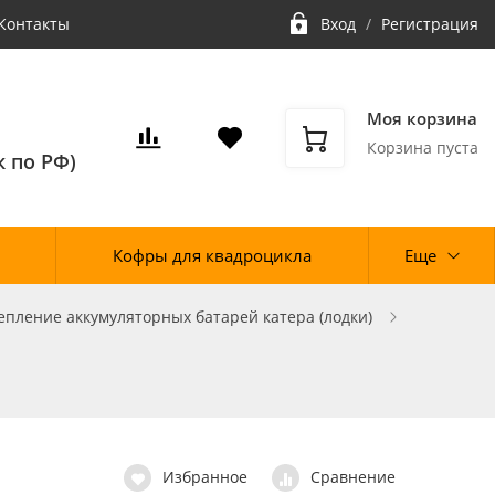
Контакты
Вход
/
Регистрация
Моя корзина
Корзина пуста
 по РФ)
Кофры для квадроцикла
Еще
епление аккумуляторных батарей катера (лодки)
Избранное
Сравнение