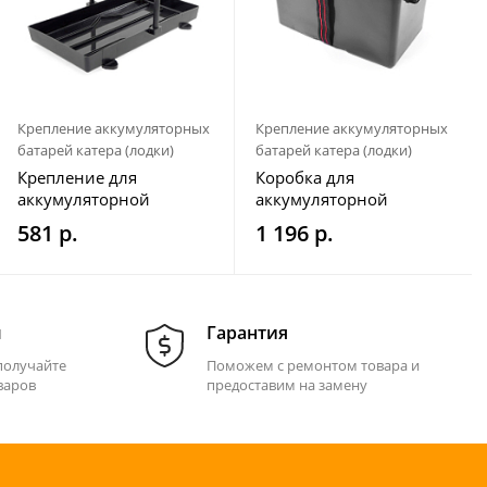
Крепление аккумуляторных
Крепление аккумуляторных
батарей катера (лодки)
батарей катера (лодки)
Крепление для
Коробка для
аккумуляторной
аккумуляторной
батареи (шпильки и
батареи 280х196х200
581 р.
1 196 р.
планки)
мм
м
Гарантия
получайте
Поможем с ремонтом товара и
варов
предоставим на замену