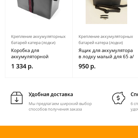
Крепление аккумуляторных
Крепление аккумуляторных
батарей катера (лодки)
батарей катера (лодки)
Коробка для
Ящик для аккумулятора
аккумуляторной
в лодку малый для 65 а/
батареи 330х180х230
ч
1 334 р.
950 р.
мм
Удобная доставка
Сп
Мы предлагаем широкий выбор
6 с
способов получения заказа
удо