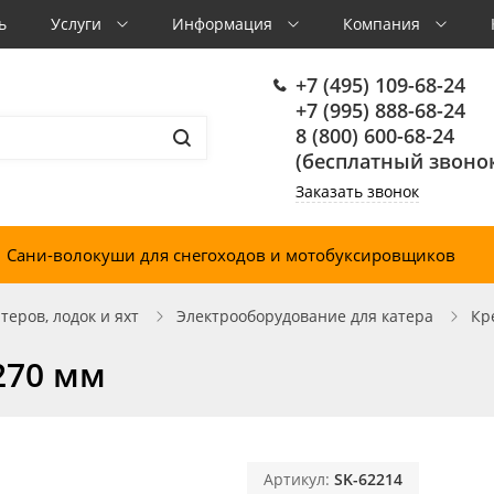
ь
Услуги
Информация
Компания
+7 (495) 109-68-24
+7 (995) 888-68-24
8 (800) 600-68-24
(бесплатный звонок
Заказать звонок
Сани-волокуши для снегоходов и мотобуксировщиков
еров, лодок и яхт
Электрооборудование для катера
Кр
 270 мм
Артикул:
SK-62214