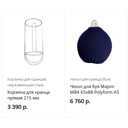
Корзины для кранцев,
Чехол для кранца (буя)
нержавеющая сталь
Чехол для буя Majoni
Корзина для кранца
MB4 65х88 Polyform A5
прямая 215 мм.
69x91 Ocean R5 68x90
6 760 р.
Plastimo 65x88 темно-
3 390 р.
синий