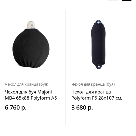
Чехол для кранца (буя)
Чехол для кранца (буя)
Чехол для буя Majoni
Чехол для кранца
MB4 65х88 Polyform A5
Polyform F6 28x107 см,
69x91 Ocean R5 68x90
Danfender 1242 30x113,
6 760 р.
3 680 р.
Plastimo 65x88 черный
Ocean H9 30x107, Castro
NDE-7 31x104 черный