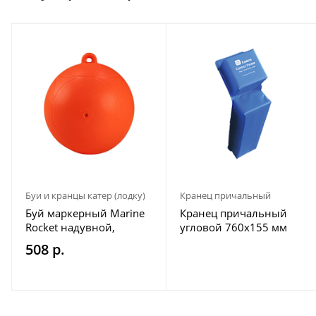
Буи и кранцы катер (лодку)
Кранец причальный
Буй маркерный Marine
Кранец причальный
Rocket надувной,
угловой 760х155 мм
диаметр 200 мм, цвет
синий
508 р.
красный