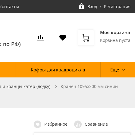
Контакты
Вход
/
Регистрация
Моя корзина
Корзина пуста
 по РФ)
Кофры для квадроцикла
Еще
и и кранцы катер (лодку)
Кранец 1095х300 мм синий
Избранное
Сравнение