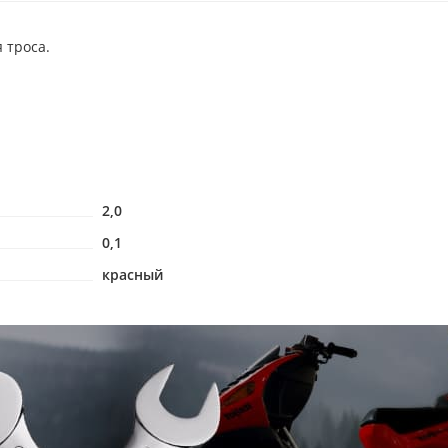
 троса.
2,0
0,1
красный