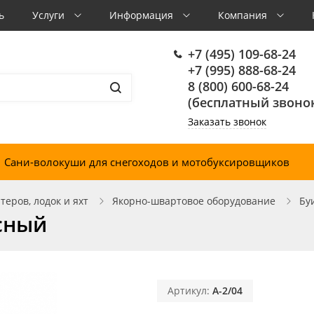
ь
Услуги
Информация
Компания
+7 (495) 109-68-24
+7 (995) 888-68-24
8 (800) 600-68-24
(бесплатный звонок
Заказать звонок
Сани-волокуши для снегоходов и мотобуксировщиков
еров, лодок и яхт
Якорно-швартовое оборудование
Бу
сный
Артикул:
A-2/04