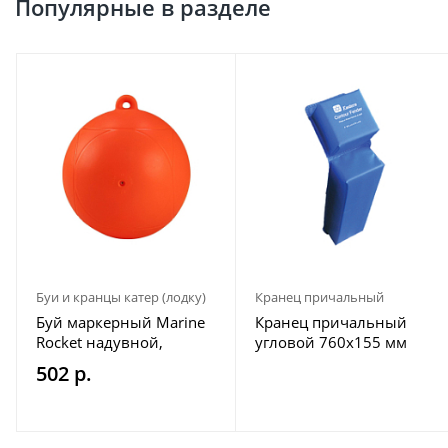
Популярные в разделе
Буи и кранцы катер (лодку)
Кранец причальный
Буй маркерный Marine
Кранец причальный
Rocket надувной,
угловой 760х155 мм
диаметр 200 мм, цвет
синий
502 р.
красный