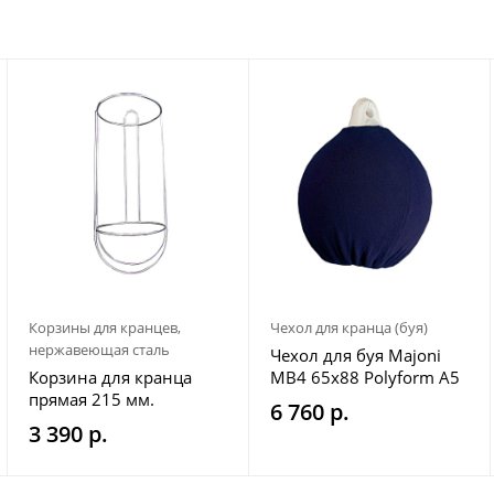
Корзины для кранцев,
Чехол для кранца (буя)
нержавеющая сталь
Чехол для буя Majoni
Корзина для кранца
MB4 65х88 Polyform A5
прямая 215 мм.
69x91 Ocean R5 68x90
6 760 р.
Plastimo 65x88 темно-
3 390 р.
синий