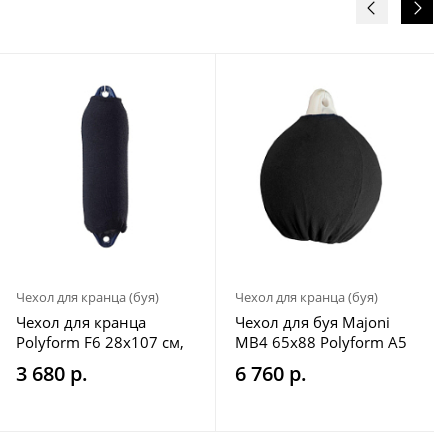
Чехол для кранца (буя)
Чехол для кранца (буя)
Чехол для кранца
Чехол для буя Majoni
Polyform F6 28x107 см,
MB4 65х88 Polyform A5
Danfender 1242 30x113,
69x91 Ocean R5 68x90
3 680 р.
6 760 р.
Ocean H9 30x107, Castro
Plastimo 65x88 черный
NDE-7 31x104 черный