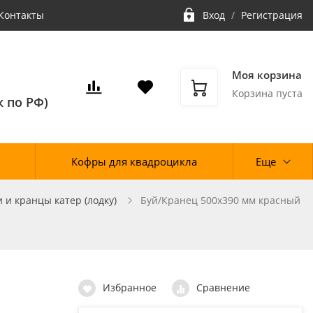
Контакты
Вход
/
Регистрация
Моя корзина
Корзина пуста
 по РФ)
Кофры для квадроцикла
Еще
и и кранцы катер (лодку)
Буй/Кранец 500х390 мм красный
Избранное
Сравнение