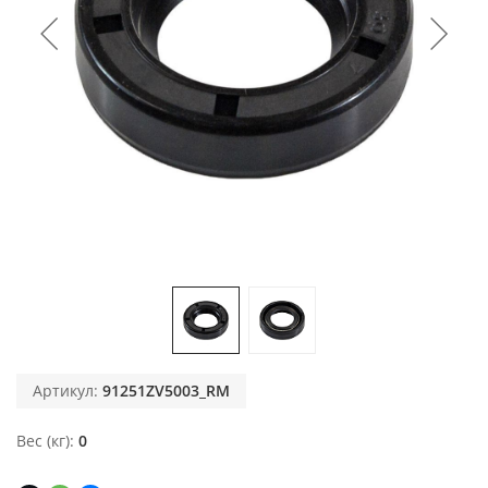
Артикул:
91251ZV5003_RM
Вес (кг)
0