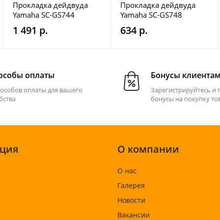
Прокладка дейдвуда
Прокладка дейдвуда
ariner/Parsun/Tohatsu/Toyama
Yamaha SC-GS744
Yamaha SC-GS748
1 491 р.
634 р.
особы оплаты
Бонусы клиента
пособов оплаты для вашего
Зарегистрируйтесь и 
бства
бонусы на покупку то
ция
О компании
О нас
Галерея
Новости
Вакансии