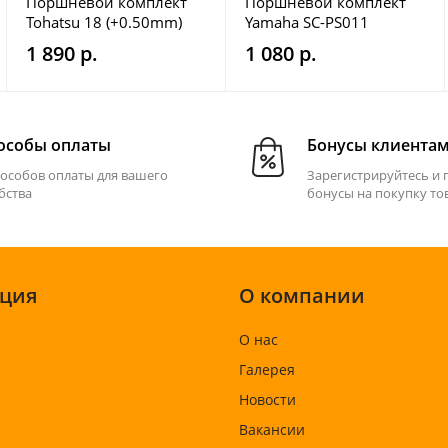
Поршневой комплект
Поршневой комплект
Tohatsu 18 (+0.50mm)
Yamaha SC-PS011
Omax
1 890 р.
1 080 р.
особы оплаты
Бонусы клиента
пособов оплаты для вашего
Зарегистрируйтесь и 
бства
бонусы на покупку то
ция
О компании
О нас
Галерея
Новости
Вакансии