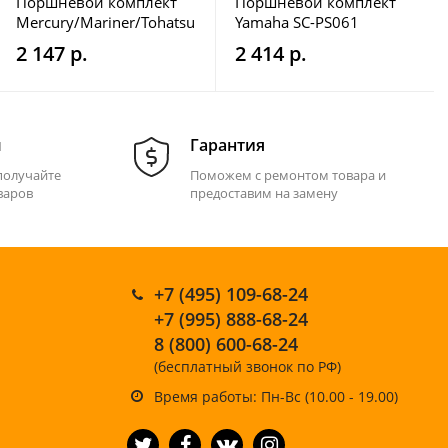
Поршневой комплект
Поршневой комплект
Mercury/Mariner/Tohatsu
Yamaha SC-PS061
SC-PS131
2 147 р.
2 414 р.
м
Гарантия
получайте
Поможем с ремонтом товара и
варов
предоставим на замену
+7 (495) 109-68-24
+7 (995) 888-68-24
8 (800) 600-68-24
(бесплатный звонок по РФ)
Время работы: Пн-Вс (10.00 - 19.00)