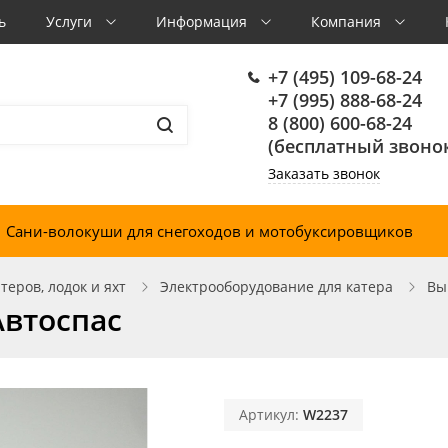
ь
Услуги
Информация
Компания
+7 (495) 109-68-24
+7 (995) 888-68-24
8 (800) 600-68-24
(бесплатный звонок
Заказать звонок
Сани-волокуши для снегоходов и мотобуксировщиков
еров, лодок и яхт
Электрооборудование для катера
Вы
Автоспас
Артикул:
W2237